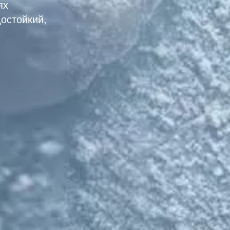
ях
остойкий,