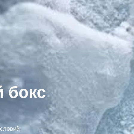
 бокс
условий